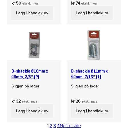
kr
50
kr
74
ekskl. mva
ekskl. mva
Legg i handlekurv
Legg i handlekurv
D-shackle Ø10mm x
D-shackle Ø11mm x
40mm, 3/8″ (2)
44mm, 7/16″ (1)
5 igjen på lager
5 igjen på lager
kr
32
kr
26
ekskl. mva
ekskl. mva
Legg i handlekurv
Legg i handlekurv
1
2
3
4
Neste side