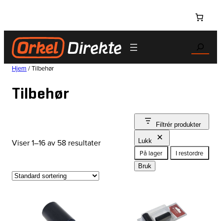
Hopp
til
innhold
Search
Hjem
/ Tilbehør
Tilbehør
Filtrér produkter
Viser 1–16 av 58 resultater
Lukk
Status
På lager
I restordre
Bruk