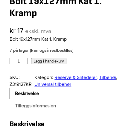
Bolt 19x127mm Kat 1.
Kramp
kr
17
ekskl. mva
Bolt 19x127mm Kat 1. Kramp
7 på lager (kan også restbestilles)
B
Legg i handlekurv
o
l
SKU:
Kategori:
Reserve & Slitedeler
, 
Tilbehør
, 
t
Z319127KR
Universal tilbehør
1
Beskrivelse
9
x
Tilleggsinformasjon
1
2
Beskrivelse
7
m