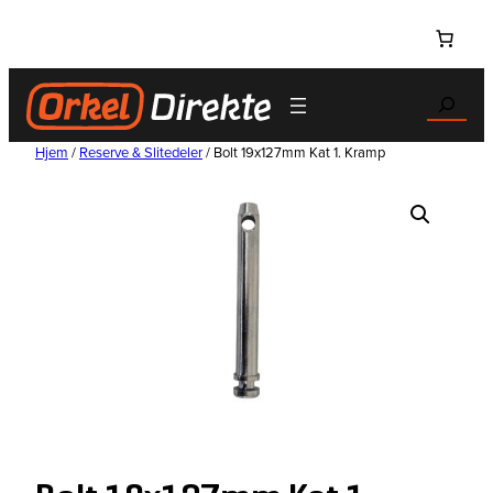
Hopp
til
innhold
Search
Hjem
/
Reserve & Slitedeler
/ Bolt 19x127mm Kat 1. Kramp