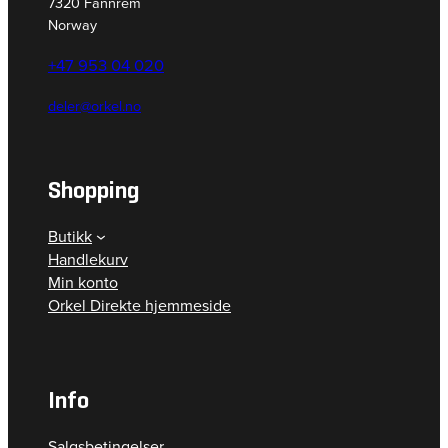
7320 Fannrem
Norway
+47 953 04 020
deler@orkel.no
Shopping
Butikk
Handlekurv
Min konto
Orkel Direkte hjemmeside
Info
Salgsbetingelser