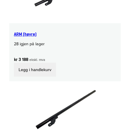
ARM (høyre)
28 igjen på lager
kr
3 188
ekskl. mva
Legg i handlekurv