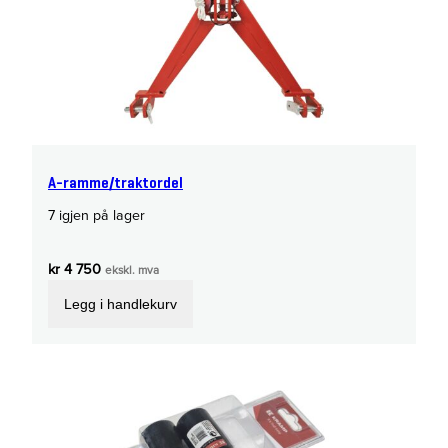
A-ramme/traktordel
7 igjen på lager
kr
4 750
ekskl. mva
Legg i handlekurv