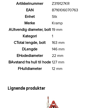
m
Artikkelnummer
Z319127KR
K
EAN
8716106070763
a
Enhet
Stk
t
Merke
Kramp
1
A
Utvendig diameter, bolt
19 mm
.
K
Kategori
1
r
C
Total lengde, bolt
163 mm
a
D
Lengde
146 mm
m
E
Hodediameter
22 mm
p
B
Avstand fra hull til hode
127 mm
a
F
Hulldiameter
12 mm
n
t
a
l
Lignende produkter
l