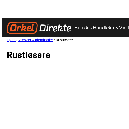
Hopp
til
innhold
Butikk
Handlekurv
Min 
Hjem
/
Væsker & kjemikalier
/ Rustløsere
Rustløsere