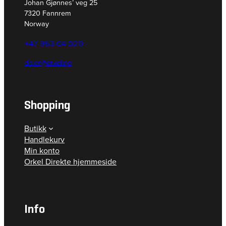
Johan Gjønnes’ veg 25
7320 Fannrem
Norway
+47 953 04 020
deler@orkel.no
Shopping
Butikk
Handlekurv
Min konto
Orkel Direkte hjemmeside
Info