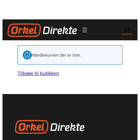
Hopp
til
innhold
Search
Handlekurven din er tom.
Tilbake til butikken