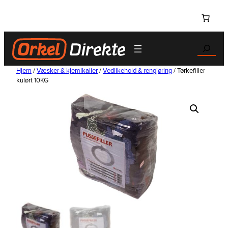
Hopp
til
innhold
Search
Hjem
/
Væsker & kjemikalier
/
Vedlikehold & rengjøring
/ Tørkefiller
kulørt 10KG