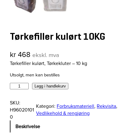
Tørkefiller kulørt 10KG
kr
468
ekskl. mva
Tørkefiller kulørt, Tørkekluter – 10 kg
Utsolgt, men kan bestilles
T
Legg i handlekurv
ø
r
SKU:
Kategori:
Forbruksmateriell
, 
Rekvisita
, 
k
H96020101
Vedlikehold & rengjøring
e
0
f
Beskrivelse
i
l