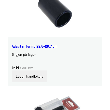
Adapter foring 22,6-28,7 cm
6 igjen på lager
kr
14
ekskl. mva
Legg i handlekurv