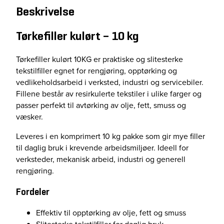
l
Beskrivelse
e
r
Tørkefiller kulørt – 10 kg
k
u
Tørkefiller kulørt 10KG er praktiske og slitesterke
l
tekstilfiller egnet for rengjøring, opptørking og
ø
vedlikeholdsarbeid i verksted, industri og servicebiler.
r
Fillene består av resirkulerte tekstiler i ulike farger og
t
passer perfekt til avtørking av olje, fett, smuss og
1
væsker.
0
K
Leveres i en komprimert 10 kg pakke som gir mye filler
G
til daglig bruk i krevende arbeidsmiljøer. Ideell for
a
verksteder, mekanisk arbeid, industri og generell
n
rengjøring.
t
a
Fordeler
l
Effektiv til opptørking av olje, fett og smuss
l