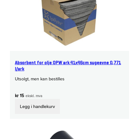
Absorbent for olje OPW ark 41x46cm sugeevne 0,771
l/ark
Utsolgt, men kan bestilles
kr
15
ekskl. mva
Legg i handlekurv