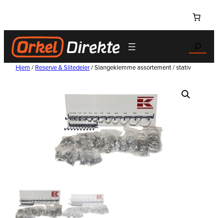
Hopp
til
innhold
Search
Hjem
/
Reserve & Slitedeler
/ Slangeklemme assortement / stativ