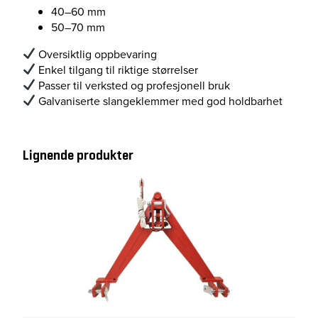
i
40–60 mm
v
50–70 mm
a
Oversiktlig oppbevaring
n
Enkel tilgang til riktige størrelser
t
Passer til verksted og profesjonell bruk
a
Galvaniserte slangeklemmer med god holdbarhet
l
l
Lignende produkter