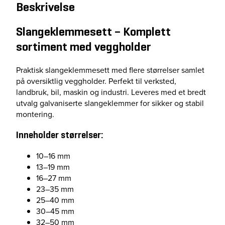
l
Beskrivelse
e
m
Slangeklemmesett – Komplett
m
sortiment med veggholder
e
a
s
Praktisk slangeklemmesett med flere størrelser samlet
s
på oversiktlig veggholder. Perfekt til verksted,
o
landbruk, bil, maskin og industri. Leveres med et bredt
r
utvalg galvaniserte slangeklemmer for sikker og stabil
t
montering.
e
m
Inneholder størrelser:
e
n
10–16 mm
t
13–19 mm
/
16–27 mm
s
23–35 mm
t
25–40 mm
a
30–45 mm
t
32–50 mm