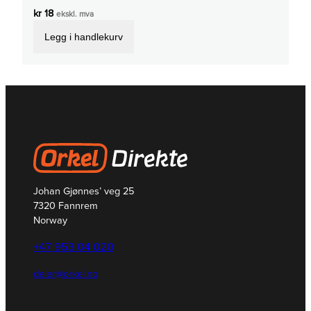
kr
18
ekskl. mva
Legg i handlekurv
Johan Gjønnes’ veg 25
7320 Fannrem
Norway
+47 953 04 020
deler@orkel.no