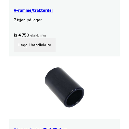
A-ramme/traktordel
7 igjen på lager
kr
4 750
ekskl. mva
Legg i handlekurv