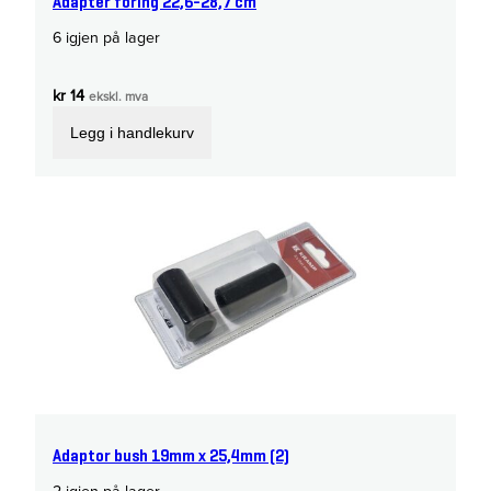
Adapter foring 22,6-28,7 cm
6 igjen på lager
kr
14
ekskl. mva
Legg i handlekurv
Adaptor bush 19mm x 25,4mm (2)
2 igjen på lager