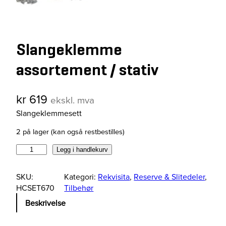
Slangeklemme
assortement / stativ
kr
619
ekskl. mva
Slangeklemmesett
2 på lager (kan også restbestilles)
S
Legg i handlekurv
l
a
SKU:
Kategori:
Rekvisita
, 
Reserve & Slitedeler
, 
n
HCSET670
Tilbehør
g
Beskrivelse
e
k