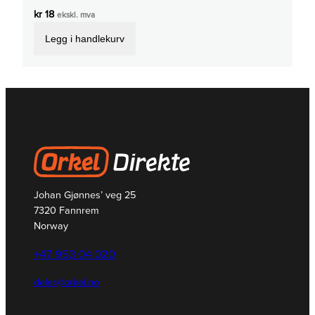
kr
18
ekskl. mva
Legg i handlekurv
Johan Gjønnes’ veg 25
7320 Fannrem
Norway
+47 953 04 020
deler@orkel.no