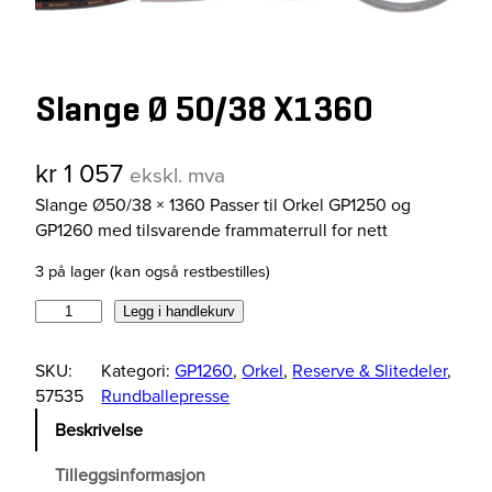
Slange Ø 50/38 X1360
kr
1 057
ekskl. mva
Slange Ø50/38 × 1360 Passer til Orkel GP1250 og
GP1260 med tilsvarende frammaterrull for nett
3 på lager (kan også restbestilles)
S
Legg i handlekurv
l
a
SKU:
Kategori:
GP1260
, 
Orkel
, 
Reserve & Slitedeler
, 
n
57535
Rundballepresse
g
Beskrivelse
e
Ø
Tilleggsinformasjon
5