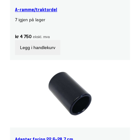
A-ramme/traktordel
7 igjen på lager
kr
4 750
ekskl. mva
Legg i handlekurv
Adapter foring 22,6-28,7 cm