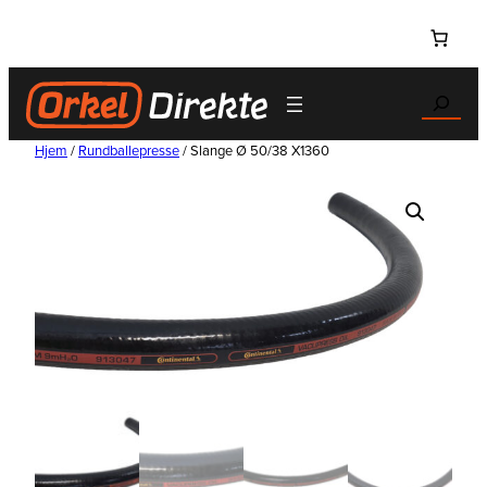
Hopp
til
innhold
Search
Hjem
/
Rundballepresse
/ Slange Ø 50/38 X1360