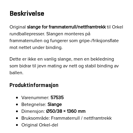
0
Beskrivelse
/
3
8
Original
slange for frammaterrull/nettframtrekk
til Orkel
X
rundballepresser. Slangen monteres på
1
frammaterrullen og fungerer som gripe-/friksjonsflate
3
mot nettet under binding.
6
Dette er ikke en vanlig slange, men en bekledning
0
som bidrar til jevn mating av nett og stabil binding av
a
ballen.
n
t
Produktinformasjon
a
l
Varenummer:
57535
l
Betegnelse:
Slange
Dimensjon:
Ø50/38 × 1360 mm
Bruksområde: Frammaterrull / nettframtrekk
Original Orkel-del