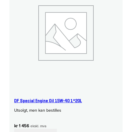
DF Special Engine Oil 15W-40 1*20L
Utsolgt, men kan bestilles
kr
1 456
ekskl. mva