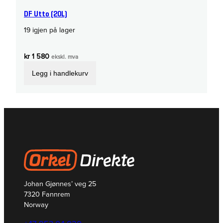
DF Utto (20L)
19 igjen på lager
kr
1 580
ekskl. mva
Legg i handlekurv
Johan Gjønnes’ veg 25
7320 Fannrem
Norway