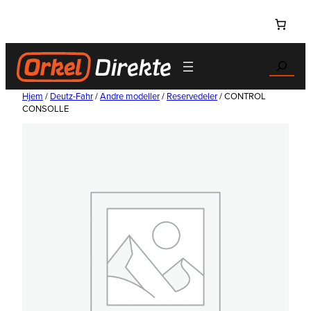
Hopp
til
innhold
Search
Hjem
/
Deutz-Fahr
/
Andre modeller
/
Reservedeler
/ CONTROL
CONSOLLE