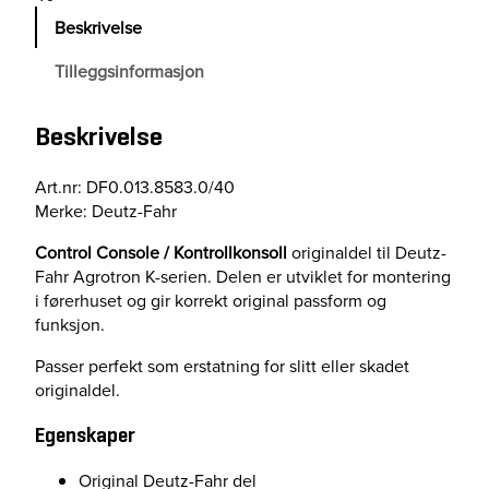
O
Beskrivelse
L
C
Tilleggsinformasjon
O
N
S
Beskrivelse
O
L
Art.nr: DF0.013.8583.0/40
L
Merke: Deutz-Fahr
E
a
Control Console / Kontrollkonsoll
originaldel til Deutz-
n
Fahr Agrotron K-serien. Delen er utviklet for montering
t
i førerhuset og gir korrekt original passform og
a
funksjon.
l
Passer perfekt som erstatning for slitt eller skadet
l
originaldel.
Egenskaper
Original Deutz-Fahr del