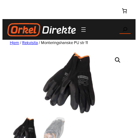
Hopp
til
innhold
Search
Hjem
/
Rekvisita
/ Monteringshanske PU str 11