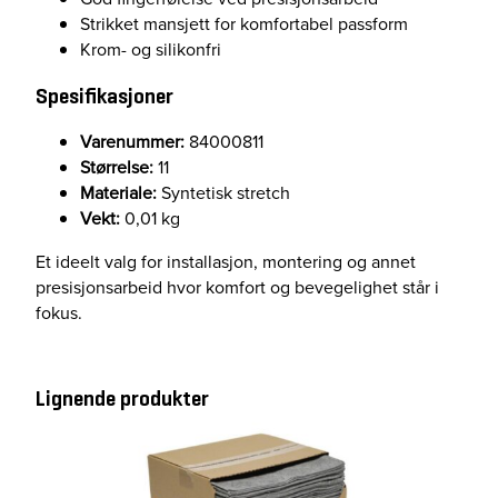
a
Strikket mansjett for komfortabel passform
l
Krom- og silikonfri
l
Spesifikasjoner
Varenummer:
84000811
Størrelse:
11
Materiale:
Syntetisk stretch
Vekt:
0,01 kg
Et ideelt valg for installasjon, montering og annet
presisjonsarbeid hvor komfort og bevegelighet står i
fokus.
Lignende produkter