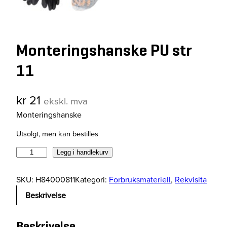
Monteringshanske PU str
11
kr
21
ekskl. mva
Monteringshanske
Utsolgt, men kan bestilles
M
Legg i handlekurv
o
n
SKU:
H84000811
Kategori:
Forbruksmateriell
, 
Rekvisita
t
Beskrivelse
e
r
i
Beskrivelse