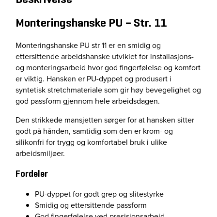
n
g
Monteringshanske PU – Str. 11
s
h
Monteringshanske PU str 11 er en smidig og
a
ettersittende arbeidshanske utviklet for installasjons-
n
og monteringsarbeid hvor god fingerfølelse og komfort
s
er viktig. Hansken er PU-dyppet og produsert i
k
syntetisk stretchmateriale som gir høy bevegelighet og
e
god passform gjennom hele arbeidsdagen.
P
U
Den strikkede mansjetten sørger for at hansken sitter
s
godt på hånden, samtidig som den er krom- og
t
silikonfri for trygg og komfortabel bruk i ulike
r
arbeidsmiljøer.
1
1
Fordeler
a
PU-dyppet for godt grep og slitestyrke
n
Smidig og ettersittende passform
t
God fingerfølelse ved presisjonsarbeid