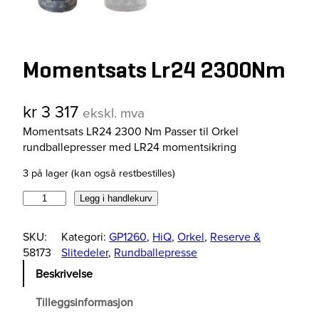
Momentsats Lr24 2300Nm
kr
3 317
ekskl. mva
Momentsats LR24 2300 Nm Passer til Orkel
rundballepresser med LR24 momentsikring
3 på lager (kan også restbestilles)
M
Legg i handlekurv
o
m
SKU:
Kategori:
GP1260
, 
HiQ
, 
Orkel
, 
Reserve &
e
58173
Slitedeler
, 
Rundballepresse
n
Beskrivelse
t
s
Tilleggsinformasjon
a