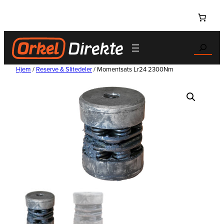
Hopp
til
innhold
Search
Hjem
/
Reserve & Slitedeler
/ Momentsats Lr24 2300Nm