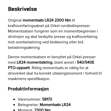
t
s
Beskrivelse
L
r
Original
momentsats LR24 2300 Nm
til
2
kraftoverføringsaksel på Orkel rundballepresser.
4
Momentsatsen fungerer som en momentbegrenser i
2
drivlinjen og skal beskytte presse og kraftoverføring
3
mot overbelastning ved blokkering eller brå
0
belastningsøkning.
0
N
Denne momentsatsen er benyttet på Orkel-presser
m
med
LR24 momentsikring
, blant annet i
540/540E
a
PTO-oppsett
. Riktig momentsats er viktig for at
n
drivverket skal ha korrekt utløsingsmoment i forhold til
t
maskinens spesifikasjon.
a
l
Produktinformasjon
l
Varenummer:
58173
Betegnelse:
Momentsats LR24
Moment:
2300 Nm