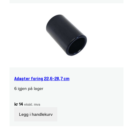
Adapter foring 22,6-28,7 cm
6 igjen på lager
kr
14
ekskl. mva
Legg i handlekurv