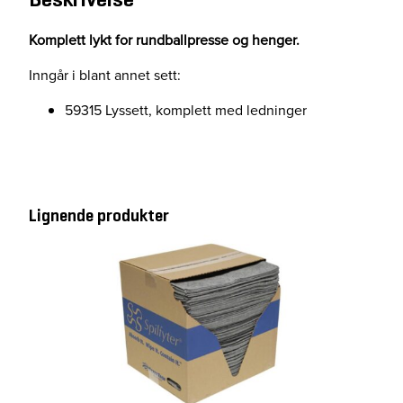
l
e
Komplett lykt for rundballpresse og henger.
t
Inngår i blant annet sett:
t
a
59315 Lyssett, komplett med ledninger
n
t
a
l
l
Lignende produkter