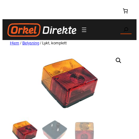
Hopp
til
innhold
Search
Hjem
/
Belysning
/ Lykt, komplett