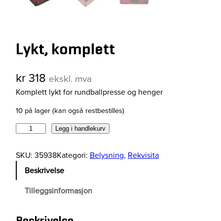
Lykt, komplett
kr
318
ekskl. mva
Komplett lykt for rundballpresse og henger
10 på lager (kan også restbestilles)
L
Legg i handlekurv
y
k
SKU:
35938
Kategori:
Belysning
, 
Rekvisita
t
Beskrivelse
,
k
Tilleggsinformasjon
o
m
Beskrivelse
p