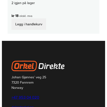
2 igjen på lager
kr
18
ekskl. mva
Legg i handlekurv
Johan Gjønnes’ veg 25
7320 Fannrem
Norway
+47 953 04 020
deler@orkel.no