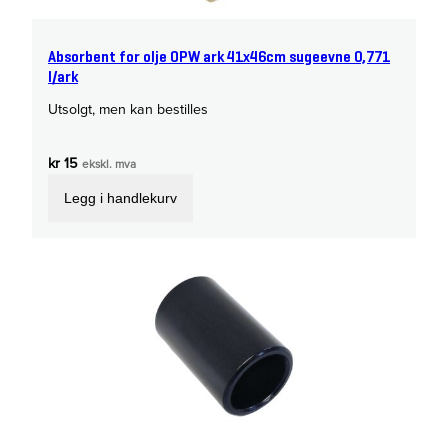
Absorbent for olje OPW ark 41x46cm sugeevne 0,771
l/ark
Utsolgt, men kan bestilles
kr
15
ekskl. mva
Legg i handlekurv