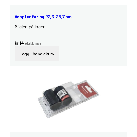
Adapter foring 22,6-28,7 cm
6 igjen på lager
kr
14
ekskl. mva
Legg i handlekurv