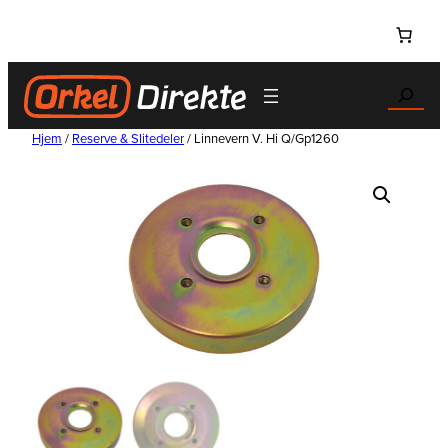
Hopp
til
innhold
Search
Hjem
/
Reserve & Slitedeler
/ Linnevern V. Hi Q/Gp1260