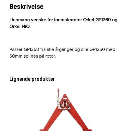
Beskrivelse
V
.
H
Linnevern venstre for innmaterrotor Orkel GP1260 og
i
Orkel HiQ.
Q
/
G
Passer GP1260 fra alle årganger og alle GP1250 med
p
60mm splines på rotor.
1
2
6
Lignende produkter
0
a
n
t
a
l
l