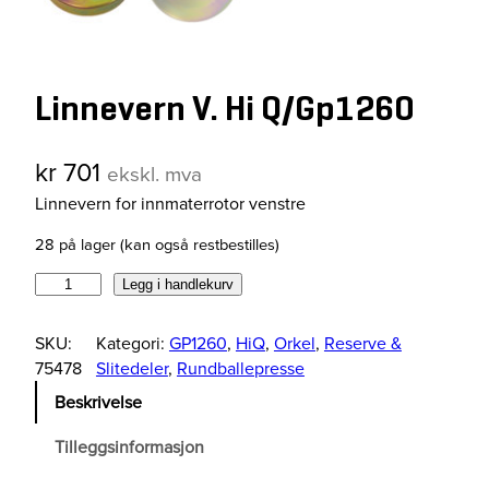
Linnevern V. Hi Q/Gp1260
kr
701
ekskl. mva
Linnevern for innmaterrotor venstre
28 på lager (kan også restbestilles)
L
Legg i handlekurv
i
n
SKU:
Kategori:
GP1260
, 
HiQ
, 
Orkel
, 
Reserve &
n
75478
Slitedeler
, 
Rundballepresse
e
Beskrivelse
v
e
Tilleggsinformasjon
r
n