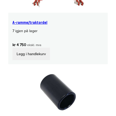
A-ramme/traktordel
7 igjen på lager
kr
4 750
ekskl. mva
Legg i handlekurv