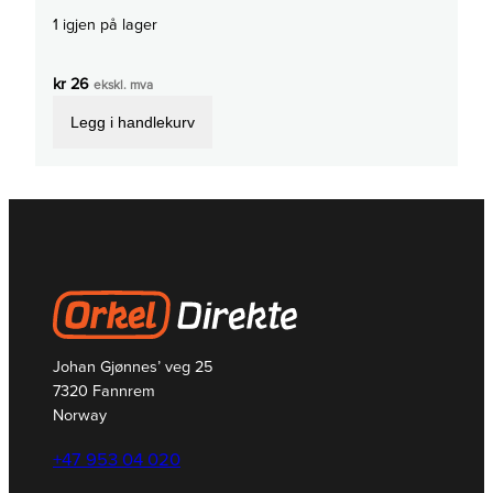
1 igjen på lager
kr
26
ekskl. mva
Legg i handlekurv
Johan Gjønnes’ veg 25
7320 Fannrem
Norway
+47 953 04 020