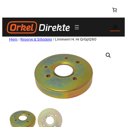
Hopp
til
innhold
Search
Hjem
/
Reserve & Slitedeler
/ Linnevern H. Hi Q/Gp1260