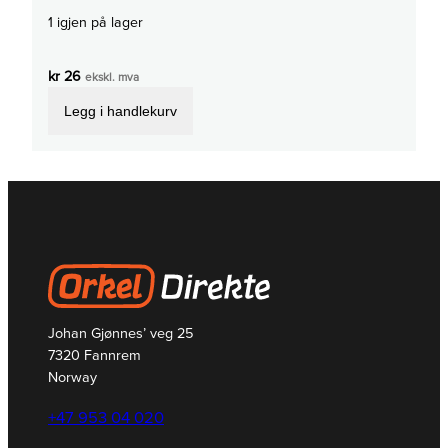
1 igjen på lager
kr
26
ekskl. mva
Legg i handlekurv
Johan Gjønnes’ veg 25
7320 Fannrem
Norway
+47 953 04 020