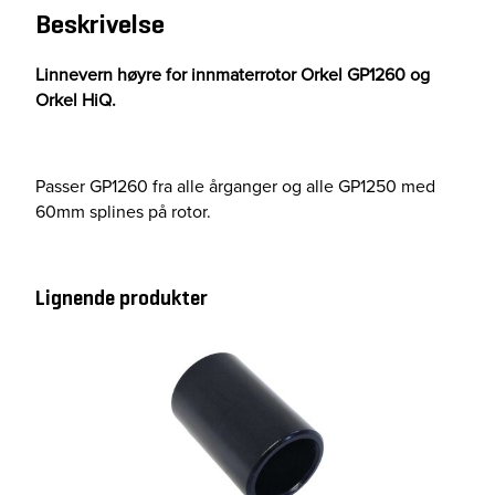
Beskrivelse
H
.
H
Linnevern høyre for innmaterrotor Orkel GP1260 og
i
Orkel HiQ.
Q
/
G
Passer GP1260 fra alle årganger og alle GP1250 med
p
60mm splines på rotor.
1
2
6
Lignende produkter
0
a
n
t
a
l
l