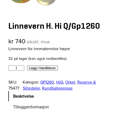
Linnevern H. Hi Q/Gp1260
kr
740
ekskl. mva
Linnevern for innmaterrotor høyre
32 på lager (kan også restbestilles)
L
Legg i handlekurv
i
n
SKU:
Kategori:
GP1260
, 
HiQ
, 
Orkel
, 
Reserve &
n
75477
Slitedeler
, 
Rundballepresse
e
Beskrivelse
v
e
Tilleggsinformasjon
r
n