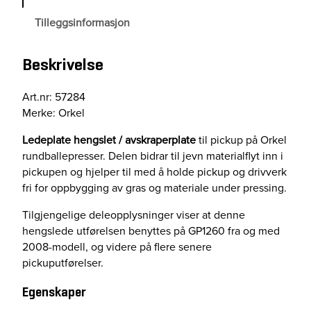
a
Tilleggsinformasjon
t
e
Beskrivelse
H
e
n
Art.nr: 57284
g
Merke: Orkel
s
Ledeplate hengslet / avskraperplate
til pickup på Orkel
l
rundballepresser. Delen bidrar til jevn materialflyt inn i
e
pickupen og hjelper til med å holde pickup og drivverk
t
fri for oppbygging av gras og materiale under pressing.
a
n
Tilgjengelige deleopplysninger viser at denne
t
hengslede utførelsen benyttes på GP1260 fra og med
a
2008-modell, og videre på flere senere
l
pickuputførelser.
l
Egenskaper