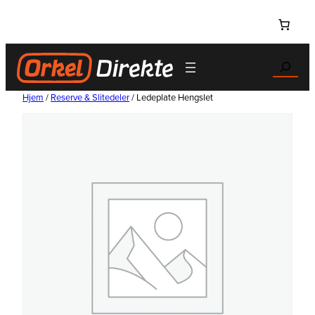
Hopp
til
innhold
Search
Hjem
/
Reserve & Slitedeler
/ Ledeplate Hengslet