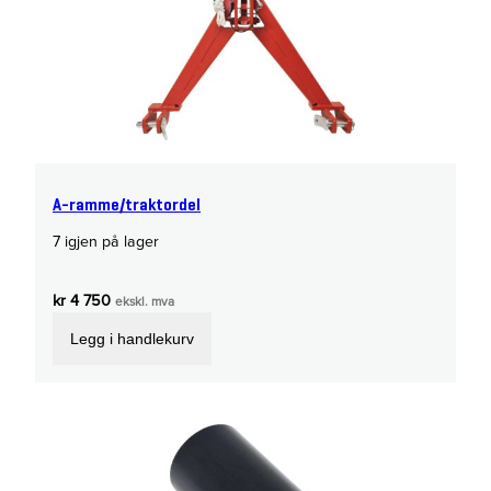
A-ramme/traktordel
7 igjen på lager
kr
4 750
ekskl. mva
Legg i handlekurv