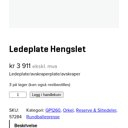
Ledeplate Hengslet
kr
3 911
ekskl. mva
Ledeplate/avskraperplate/avskraper
3 på lager (kan også restbestilles)
L
Legg i handlekurv
e
d
SKU:
Kategori:
GP1260
, 
Orkel
, 
Reserve & Slitedeler
, 
e
57284
Rundballepresse
p
Beskrivelse
l