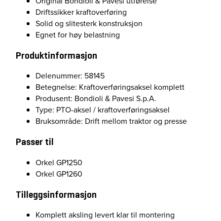
Original Bondioli & Pavesi utførelse
.
Driftssikker kraftoverføring
G
Solid og slitesterk konstruksjon
P
Egnet for høy belastning
1
Produktinformasjon
2
5
Delenummer: 58145
0
Betegnelse: Kraftoverføringsaksel komplett
/
Produsent: Bondioli & Pavesi S.p.A.
1
Type: PTO-aksel / kraftoverføringsaksel
2
Bruksområde: Drift mellom traktor og presse
6
0
Passer til
a
n
Orkel GP1250
t
Orkel GP1260
a
l
Tilleggsinformasjon
l
Komplett aksling levert klar til montering