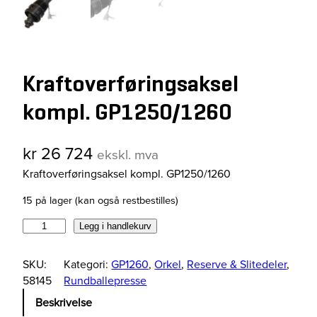
Kraftoverføringsaksel
kompl. GP1250/1260
kr
26 724
ekskl. mva
Kraftoverføringsaksel kompl. GP1250/1260
15 på lager (kan også restbestilles)
K
Legg i handlekurv
r
a
SKU:
Kategori:
GP1260
, 
Orkel
, 
Reserve & Slitedeler
, 
f
58145
Rundballepresse
t
Beskrivelse
o