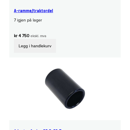
A-ramme/traktordel
7 igjen på lager
kr
4 750
ekskl. mva
Legg i handlekurv