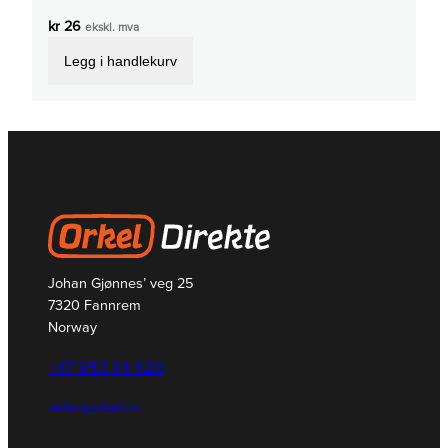
kr
26
ekskl. mva
Legg i handlekurv
Johan Gjønnes’ veg 25
7320 Fannrem
Norway
+47 953 04 020
deler@orkel.no