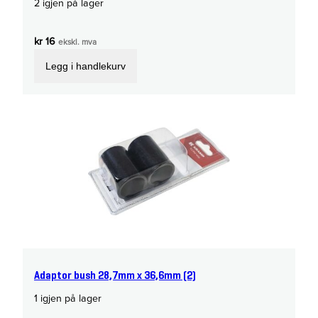
2 igjen på lager
kr
16
ekskl. mva
Legg i handlekurv
Adaptor bush 28,7mm x 36,6mm (2)
1 igjen på lager