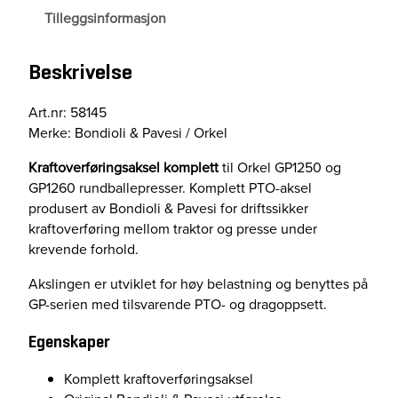
v
Tilleggsinformasjon
e
r
Beskrivelse
f
ø
r
Art.nr: 58145
i
Merke: Bondioli & Pavesi / Orkel
n
Kraftoverføringsaksel komplett
til Orkel GP1250 og
g
GP1260 rundballepresser. Komplett PTO-aksel
s
produsert av Bondioli & Pavesi for driftssikker
a
kraftoverføring mellom traktor og presse under
k
krevende forhold.
s
e
Akslingen er utviklet for høy belastning og benyttes på
l
GP-serien med tilsvarende PTO- og dragoppsett.
k
o
Egenskaper
m
p
Komplett kraftoverføringsaksel
l