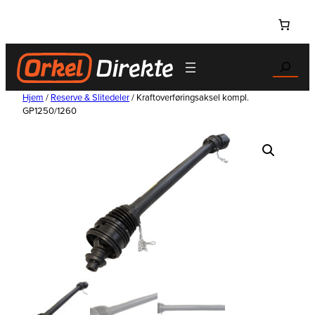
Hopp
til
innhold
Search
Hjem
/
Reserve & Slitedeler
/ Kraftoverføringsaksel kompl.
GP1250/1260