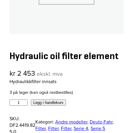
Hydraulic oil filter element
kr
2 453
ekskl. mva
Hydraulikkfilter innsats
3 på lager (kan også restbestilles)
H
Legg i handlekurv
y
d
SKU:
Kategori:
Andre modeller
, 
Deutz-Fahr
, 
r
DF2.4419.82
Filter
, 
Filter
, 
Filter
, 
Serie 4
, 
Serie 5
a
5.0