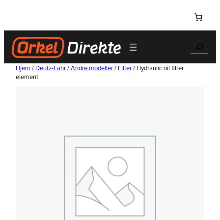
Hopp
til
innhold
Search
Hjem
/
Deutz-Fahr
/
Andre modeller
/
Filter
/ Hydraulic oil filter
element