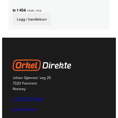
kr
1 456
ekskl. mva
Legg i handlekurv
Johan Gjønnes’ veg 25
7320 Fannrem
Norway
+47 953 04 020
deler@orkel.no