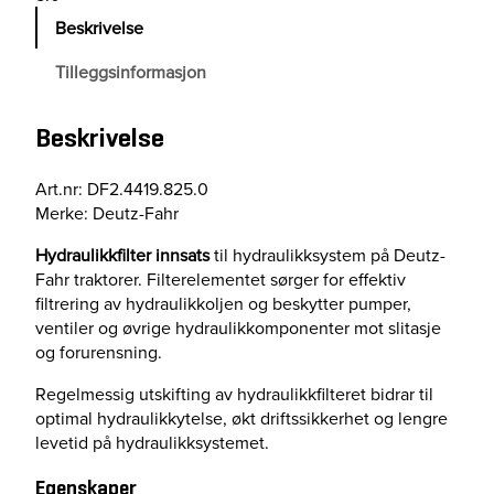
u
Beskrivelse
l
i
Tilleggsinformasjon
c
o
i
Beskrivelse
l
f
Art.nr: DF2.4419.825.0
i
Merke: Deutz-Fahr
l
t
Hydraulikkfilter innsats
til hydraulikksystem på Deutz-
e
Fahr traktorer. Filterelementet sørger for effektiv
r
filtrering av hydraulikkoljen og beskytter pumper,
e
ventiler og øvrige hydraulikkomponenter mot slitasje
l
og forurensning.
e
Regelmessig utskifting av hydraulikkfilteret bidrar til
m
optimal hydraulikkytelse, økt driftssikkerhet og lengre
e
levetid på hydraulikksystemet.
n
t
Egenskaper
a