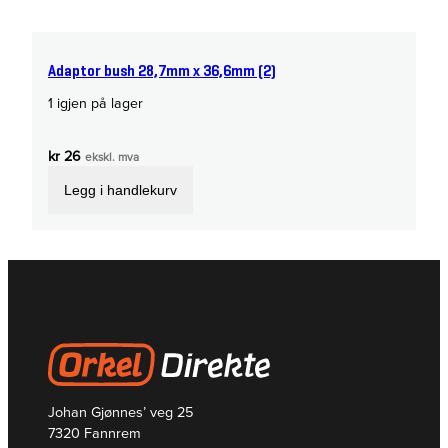
Adaptor bush 28,7mm x 36,6mm (2)
1 igjen på lager
kr
26
ekskl. mva
Legg i handlekurv
Johan Gjønnes’ veg 25
7320 Fannrem