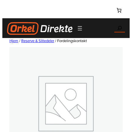
Hopp
til
innhold
Search
Hjem
/
Reserve & Slitedeler
/ Fordelingskontakt