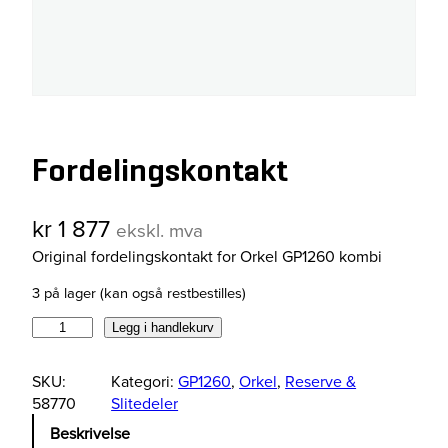
Fordelingskontakt
kr
1 877
ekskl. mva
Original fordelingskontakt for Orkel GP1260 kombi
3 på lager (kan også restbestilles)
F
Legg i handlekurv
o
r
SKU:
Kategori:
GP1260
, 
Orkel
, 
Reserve &
d
58770
Slitedeler
e
Beskrivelse
l