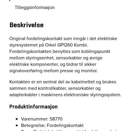
i
Tilleggsinformasjon
n
g
s
Beskrivelse
k
o
Original fordelingskontakt som inngår i det elektriske
n
styresystemet på Orkel GP1260 Kombi.
t
Fordelingskontakten benyttes som koblingspunkt
a
mellom styringsenhet, sensorkabler og øvrige
k
elektriske komponenter, og bidrar til sikker
t
signaloverføring mellom presse og monitor.
a
n
Kontakten er en sentral del av kabelnettet og brukes
t
sammen med kontrollkabler, sensorkabler og
a
adapterkabler i maskinens elektroniske styringssystem.
l
l
Produktinformasjon
Varenummer: 58770
Betegnelse: Fordelingskontakt