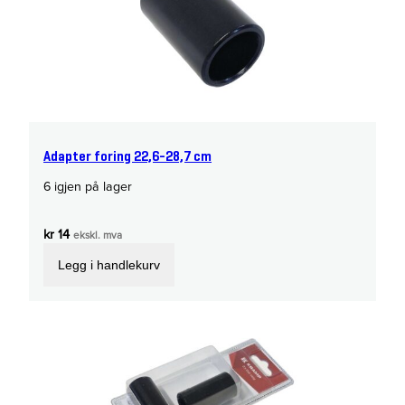
Adapter foring 22,6-28,7 cm
6 igjen på lager
kr
14
ekskl. mva
Legg i handlekurv