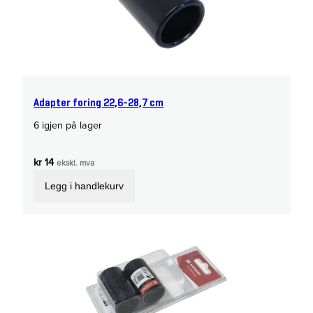
Adapter foring 22,6-28,7 cm
6 igjen på lager
kr
14
ekskl. mva
Legg i handlekurv