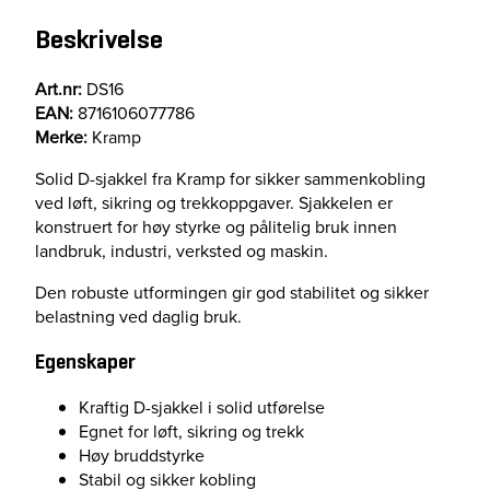
l
e
Beskrivelse
Ø
1
Art.nr:
DS16
6
EAN:
8716106077786
m
Merke:
Kramp
m
x
Solid D-sjakkel fra Kramp for sikker sammenkobling
6
ved løft, sikring og trekkoppgaver. Sjakkelen er
4
konstruert for høy styrke og pålitelig bruk innen
m
landbruk, industri, verksted og maskin.
m
,
Den robuste utformingen gir god stabilitet og sikker
5
belastning ved daglig bruk.
/
Egenskaper
8
"
Kraftig D-sjakkel i solid utførelse
(
Egnet for løft, sikring og trekk
1
Høy bruddstyrke
)
Stabil og sikker kobling
a