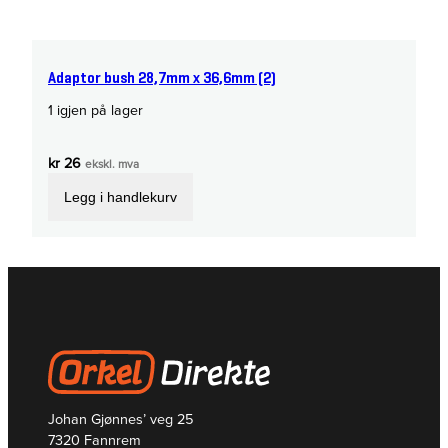
Adaptor bush 28,7mm x 36,6mm (2)
1 igjen på lager
kr
26
ekskl. mva
Legg i handlekurv
Johan Gjønnes’ veg 25
7320 Fannrem