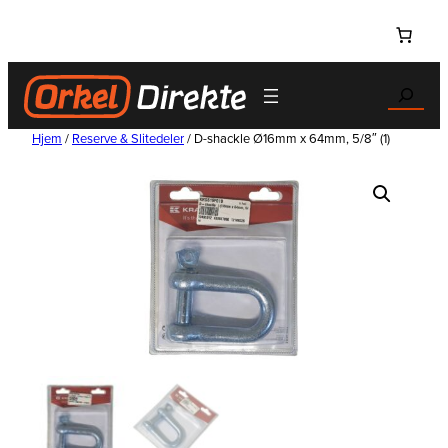
Hopp
til
innhold
Search
Hjem
/
Reserve & Slitedeler
/ D-shackle Ø16mm x 64mm, 5/8″ (1)