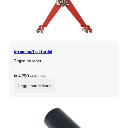
A-ramme/traktordel
7 igjen på lager
kr
4 750
ekskl. mva
Legg i handlekurv