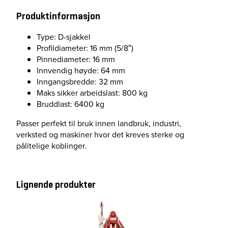
n
Produktinformasjon
t
a
Type: D-sjakkel
l
Profildiameter: 16 mm (5/8″)
l
Pinnediameter: 16 mm
Innvendig høyde: 64 mm
Inngangsbredde: 32 mm
Maks sikker arbeidslast: 800 kg
Bruddlast: 6400 kg
Passer perfekt til bruk innen landbruk, industri,
verksted og maskiner hvor det kreves sterke og
pålitelige koblinger.
Lignende produkter