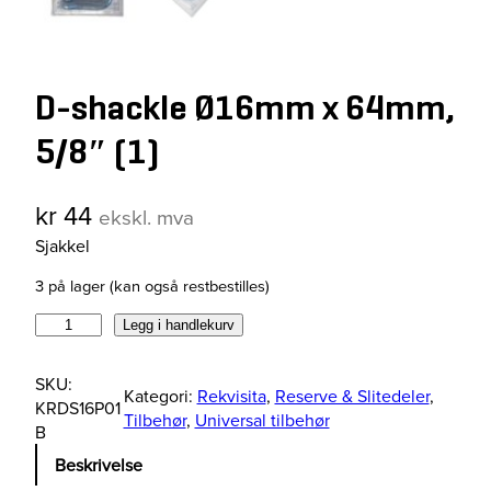
D-shackle Ø16mm x 64mm,
5/8″ (1)
kr
44
ekskl. mva
Sjakkel
3 på lager (kan også restbestilles)
D
Legg i handlekurv
-
s
SKU:
Kategori:
Rekvisita
, 
Reserve & Slitedeler
, 
h
KRDS16P01
Tilbehør
, 
Universal tilbehør
a
B
c
Beskrivelse
k