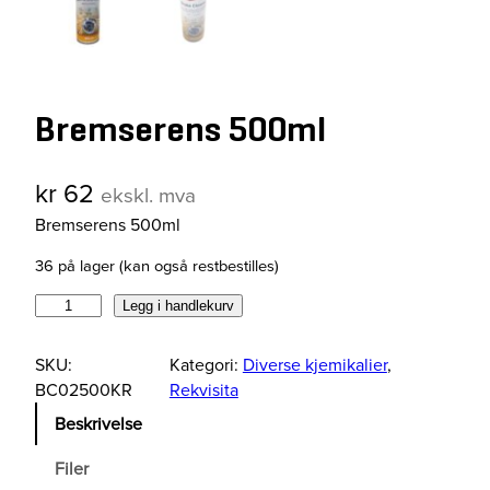
Bremserens 500ml
kr
62
ekskl. mva
Bremserens 500ml
36 på lager (kan også restbestilles)
B
Legg i handlekurv
r
e
SKU:
Kategori:
Diverse kjemikalier
, 
m
BC02500KR
Rekvisita
s
Beskrivelse
e
r
Filer
e