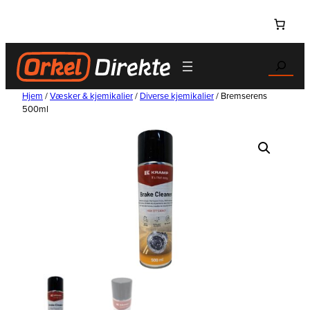
Hopp
til
innhold
Search
Hjem
/
Væsker & kjemikalier
/
Diverse kjemikalier
/ Bremserens
500ml