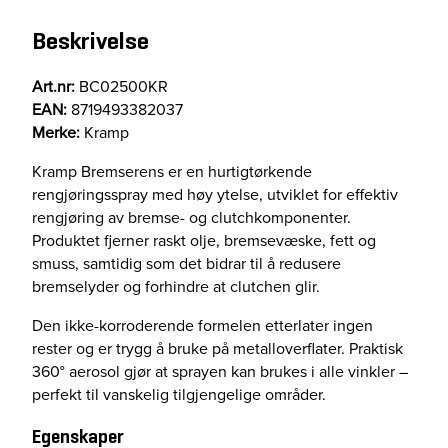
n
Beskrivelse
s
5
0
Art.nr:
BC02500KR
0
EAN:
8719493382037
m
Merke:
Kramp
l
Kramp Bremserens er en hurtigtørkende
a
rengjøringsspray med høy ytelse, utviklet for effektiv
n
rengjøring av bremse- og clutchkomponenter.
t
Produktet fjerner raskt olje, bremsevæske, fett og
a
smuss, samtidig som det bidrar til å redusere
l
bremselyder og forhindre at clutchen glir.
l
Den ikke-korroderende formelen etterlater ingen
rester og er trygg å bruke på metalloverflater. Praktisk
360° aerosol gjør at sprayen kan brukes i alle vinkler –
perfekt til vanskelig tilgjengelige områder.
Egenskaper