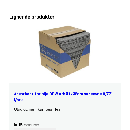
Lignende produkter
Absorbent for olje OPW ark 41x46cm sugeevne 0,771
l/ark
Utsolgt, men kan bestilles
kr
15
ekskl. mva