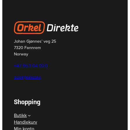
Johan Gjønnes’ veg 25
7320 Fannrem
Norway
+47 953 04 020
deler@orkel.no
Shopping
Butikk
Handlekurv
Min konto