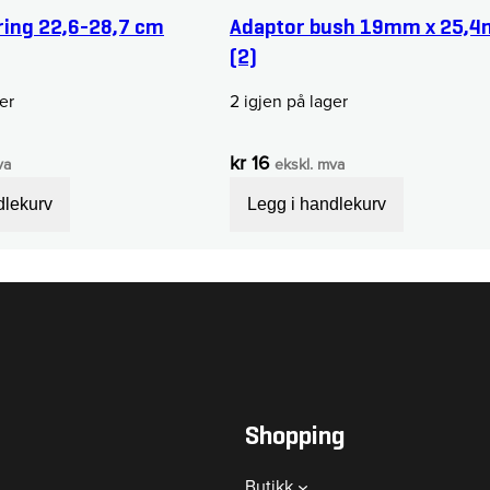
ring 22,6-28,7 cm
Adaptor bush 19mm x 25,
(2)
er
2 igjen på lager
kr
16
va
ekskl. mva
dlekurv
Legg i handlekurv
Shopping
Butikk