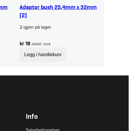
4mm
Adaptor bush 25,4mm x 32mm
(2)
2 igjen på lager
kr
18
ekskl. mva
Legg i handlekurv
Info
Salgsbetingelser