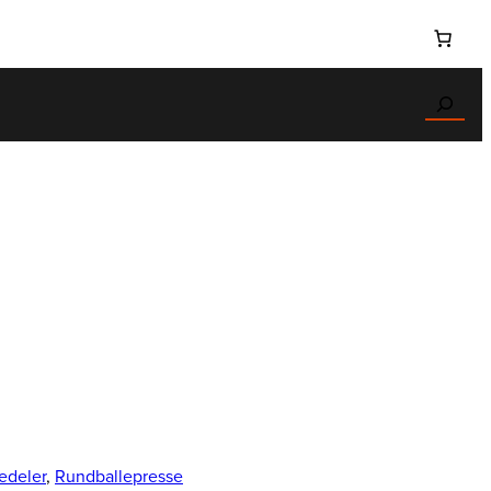
Search
edeler
, 
Rundballepresse