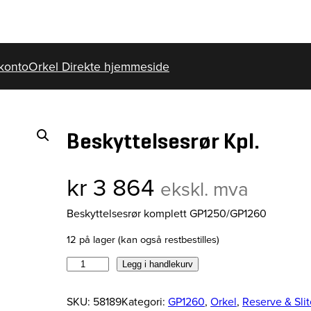
konto
Orkel Direkte hjemmeside
Beskyttelsesrør Kpl.
kr
3 864
ekskl. mva
Beskyttelsesrør komplett GP1250/GP1260
12 på lager (kan også restbestilles)
B
Legg i handlekurv
e
s
SKU:
58189
Kategori:
GP1260
, 
Orkel
, 
Reserve & Slit