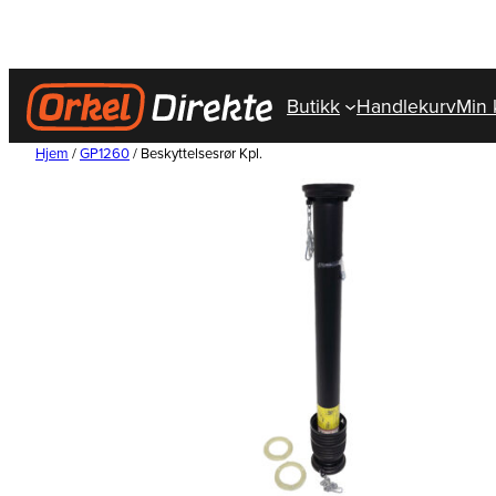
Hopp
til
innhold
Butikk
Handlekurv
Min 
Hjem
/
GP1260
/ Beskyttelsesrør Kpl.