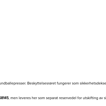
k
y
t
t
e
l
s
e
s
r
ø
r
K
p
l
.
rundballepresser. Beskyttelsesrøret fungerer som sikkerhetsdeksel 
a
n
58145
, men leveres her som separat reservedel for utskifting av sk
t
a