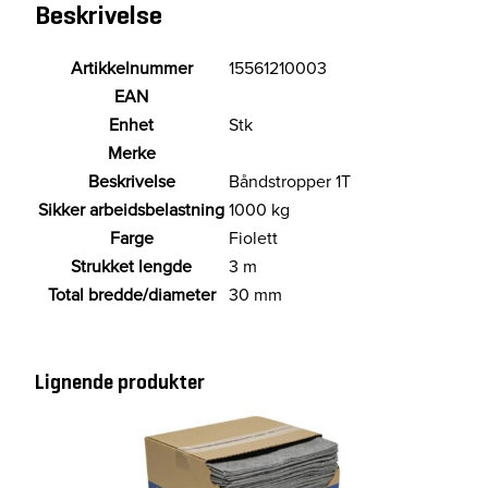
p
Beskrivelse
f
i
Artikkelnummer
15561210003
o
EAN
l
Enhet
Stk
e
t
Merke
t
Beskrivelse
Båndstropper 1T
1
Sikker arbeidsbelastning
1000 kg
t
Farge
Fiolett
3
Strukket lengde
3 m
m
a
Total bredde/diameter
30 mm
n
t
a
Lignende produkter
l
l