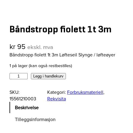
Båndstropp fiolett 1t 3m
kr
95
ekskl. mva
Båndstropp fiolett 1t 3m Løfteseil Slynge / løfteøyer
1 på lager (kan også restbestilles)
B
Legg i handlekurv
å
n
SKU:
Kategori:
Forbruksmateriell
, 
d
15561210003
Rekvisita
s
Beskrivelse
t
r
Tilleggsinformasjon
o
p