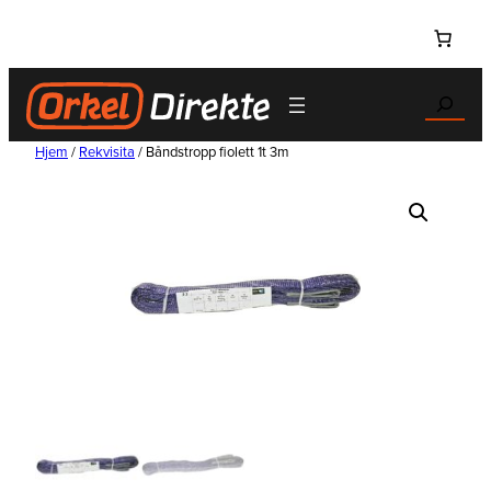
Hopp
til
innhold
Search
Hjem
/
Rekvisita
/ Båndstropp fiolett 1t 3m