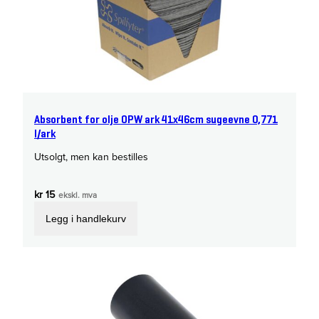
Absorbent for olje OPW ark 41x46cm sugeevne 0,771
l/ark
Utsolgt, men kan bestilles
kr
15
ekskl. mva
Legg i handlekurv