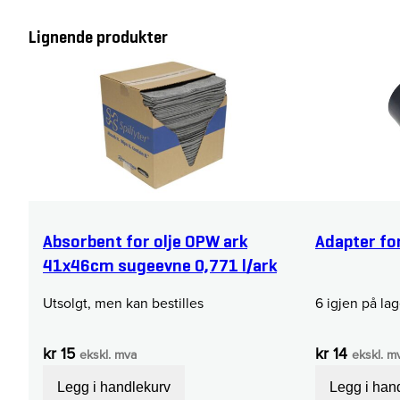
Lignende produkter
Absorbent for olje OPW ark
Adapter fo
41x46cm sugeevne 0,771 l/ark
Utsolgt, men kan bestilles
6 igjen på lag
kr
15
kr
14
ekskl. mva
ekskl. m
Legg i handlekurv
Legg i han