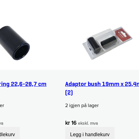
ring 22,6-28,7 cm
Adaptor bush 19mm x 25,
(2)
er
2 igjen på lager
kr
16
va
ekskl. mva
dlekurv
Legg i handlekurv