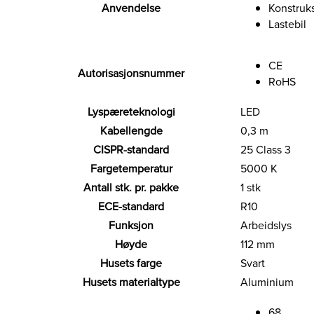
Anvendelse
Konstruks
Lastebil
CE
Autorisasjonsnummer
RoHS
Lyspæreteknologi
LED
Kabellengde
0,3 m
CISPR-standard
25 Class 3
Fargetemperatur
5000 K
Antall stk. pr. pakke
1 stk
ECE-standard
R10
Funksjon
Arbeidslys
Høyde
112 mm
Husets farge
Svart
Husets materialtype
Aluminium
68