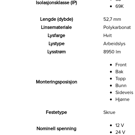
Isolasjonsklasse (IP)
69K
Lengde (dybde)
52,7 mm
Linsemateriale
Polykarbonat
Lysfarge
Hvit
Lystype
Arbeidslys
Lysstrøm
8950 lm
Front
Bak
Topp
Monteringsposisjon
Bunn
Sideveis
Hjørne
Festetype
Skrue
12 V
Nominell spenning
24 V