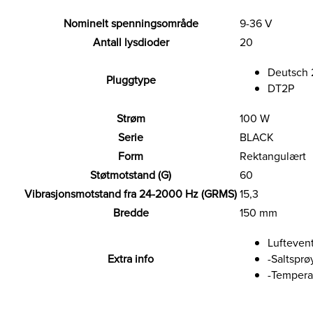
Nominelt spenningsområde
9-36 V
Antall lysdioder
20
Deutsch 
Pluggtype
DT2P
Strøm
100 W
Serie
BLACK
Form
Rektangulært
Støtmotstand (G)
60
Vibrasjonsmotstand fra 24-2000 Hz (GRMS)
15,3
Bredde
150 mm
Luftevent
Extra info
-Saltsprø
-Temperat