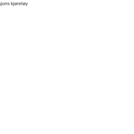
jons kjøretøy
a
l
l