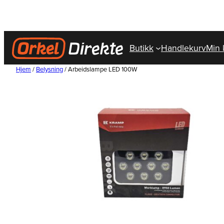
Hopp
til
innhold
Butikk
Handlekurv
Min 
Hjem
/
Belysning
/ Arbeidslampe LED 100W