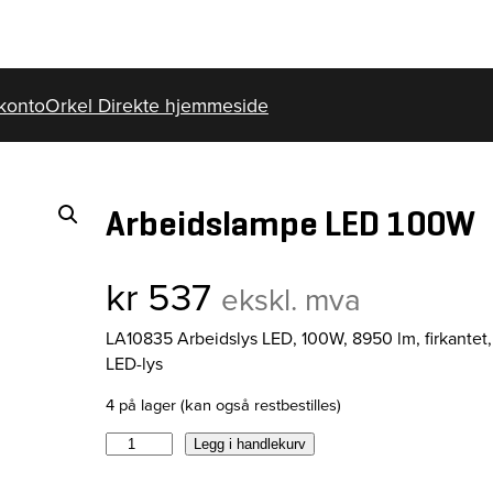
konto
Orkel Direkte hjemmeside
Arbeidslampe LED 100W
kr
537
ekskl. mva
LA10835 Arbeidslys LED, 100W, 8950 lm, firkantet,
LED-lys
4 på lager (kan også restbestilles)
A
Legg i handlekurv
r