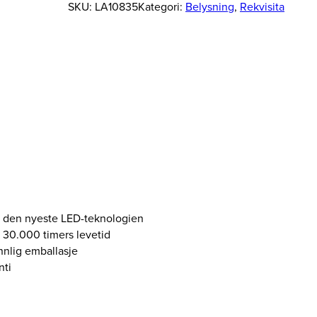
b
SKU:
LA10835
Kategori:
Belysning
, 
Rekvisita
e
i
d
s
l
a
m
p
e
L
E
D
1
r den nyeste LED-teknologien
0
30.000 timers levetid
0
nnlig emballasje
W
nti
a
n
t