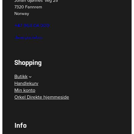
Johan Gjønnes’ veg 25
7320 Fannrem
Norway
+47 953 04 020
deler@orkel.no
Shopping
Butikk
Handlekurv
Min konto
Orkel Direkte hjemmeside
Info