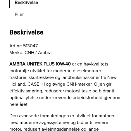
Beskrivelse
A
U
Filer
N
I
Beskrivelse
T
E
K
Art.nr: 513047
P
Merke: CNH / Ambra
L
AMBRA UNITEK PLUS 10W-40
er en høykvalitets
U
motorolje utviklet for moderne dieselmotorer i
S
traktorer, skurtreskere og landbruksmaskiner fra New
1
Holland, CASE IH og øvrige CNH-merker. Oljen gir
0
effektiv smøring, reduserer motorslitasje og bidrar til
W
optimal ytelse under krevende arbeidsforhold gjennom
-
hele året.
4
0
Den avanserte formuleringen er utviklet for motorer
a
med moderne avgassystemer og bidrar til renere
n
motor, redusert avleiringsdannelse og lange