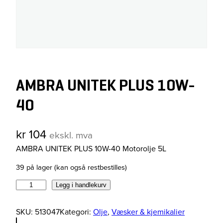
AMBRA UNITEK PLUS 10W-
40
kr
104
ekskl. mva
AMBRA UNITEK PLUS 10W-40 Motorolje 5L
39 på lager (kan også restbestilles)
A
Legg i handlekurv
M
B
SKU:
513047
Kategori:
Olje
, 
Væsker & kjemikalier
R