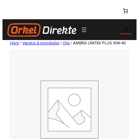
Hopp
til
innhold
Search
Hjem
/
Væsker & kjemikalier
/
Olje
/ AMBRA UNITEK PLUS 10W-40