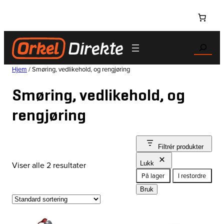
Hopp
til
innhold
Search
Hjem
/ Smøring, vedlikehold, og rengjøring
Smøring, vedlikehold, og
rengjøring
Filtrér produkter
Viser alle 2 resultater
Lukk
Status
På lager
I restordre
Bruk