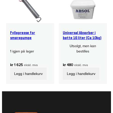
Fyllepresse for
Universal Absorber i
smørepumpe
bøtte 16 liter (Ca 10kg)
Utsolgt, men kan
1 igjen på lager
bestilles
kr
1 625
kr
480
ekskl. mva
ekskl. mva
Legg i handlekurv
Legg i handlekurv